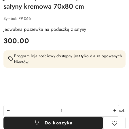
satyny kremowa 70x80 cm
Symbol:
PP-066
Jedwabna poszewka na poduszkę z satyny
cena:
300.00
Program lojalnościowy dostępny jest tylko dla zalogowanych
klientów.
Ilość
szt.
Do koszyka