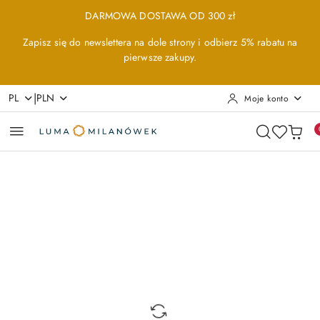
Przejdź do treści głównej
Przejdź do wyszukiwarki
Przejdź do moje konto
Przejdź do menu głównego
Przejdź do opisu produktu
Przejdź do stopki
DARMOWA DOSTAWA OD 300 zł
Zapisz się do newslettera na dole strony i odbierz 5% rabatu na
pierwsze zakupy.
|
PL
PLN
Moje konto