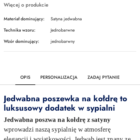
Więcej o produkcie
Materiał dominujący:
Satyna jedwabna
Technika wzoru:
Jednobarwne
Wzór dominujący:
jednobarwny
OPIS
PERSONALIZACJA
ZADAJ PYTANIE
Jedwabna poszewka na kołdrę to
luksusowy dodatek w sypialni
Jedwabna poszwa na kołdrę z satyny
wprowadzi naszą sypialnię w atmosferę
elegancji i wyjątkowości. Jedwab jest znany ze