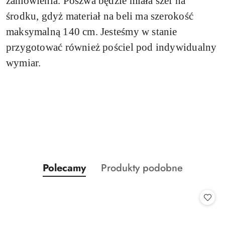
zamówienia.
Poszwa będzie miała szef na
środku, gdyż materiał na beli ma szerokość
maksymalną 140 cm. Jesteśmy w stanie
przygotować również pościel pod indywidualny
wymiar.
Produkty
Produkty
Polecamy
Produkty podobne
Pomiń karuzelę produktów
o
o
statusie:
statusie: