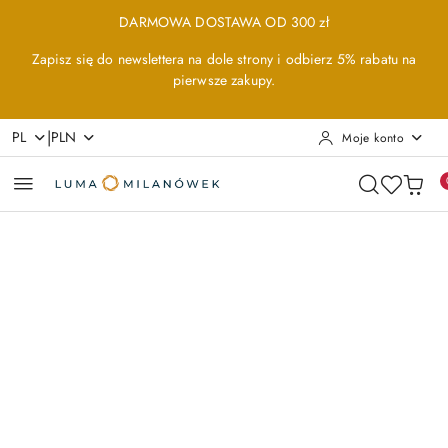
Przejdź do treści głównej
Przejdź do wyszukiwarki
Przejdź do moje konto
Przejdź do menu głównego
Przejdź do opisu produktu
Przejdź do stopki
DARMOWA DOSTAWA OD 300 zł
Zapisz się do newslettera na dole strony i odbierz 5% rabatu na
pierwsze zakupy.
|
PL
PLN
Moje konto