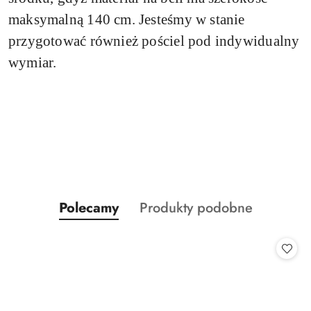
maksymalną 140 cm. Jesteśmy w stanie
przygotować również pościel pod indywidualny
wymiar.
Produkty
Produkty
Polecamy
Produkty podobne
Pomiń karuzelę produktów
o
o
statusie:
statusie: