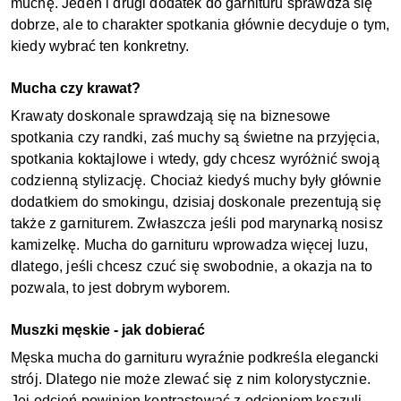
muchę. Jeden i drugi dodatek do garnituru sprawdza się 
dobrze, ale to charakter spotkania głównie decyduje o tym, 
kiedy wybrać ten konkretny. 
Mucha czy krawat?
Krawaty doskonale sprawdzają się na biznesowe 
spotkania czy randki, zaś muchy są świetne na przyjęcia, 
spotkania koktajlowe i wtedy, gdy chcesz wyróżnić swoją 
codzienną stylizację. Chociaż kiedyś muchy były głównie 
dodatkiem do smokingu, dzisiaj doskonale prezentują się 
także z garniturem. Zwłaszcza jeśli pod marynarką nosisz 
kamizelkę. Mucha do garnituru wprowadza więcej luzu, 
dlatego, jeśli chcesz czuć się swobodnie, a okazja na to 
pozwala, to jest dobrym wyborem. 
Muszki męskie - jak dobierać
Męska mucha do garnituru wyraźnie podkreśla elegancki 
strój. Dlatego nie może zlewać się z nim kolorystycznie. 
Jej odcień powinien kontrastować z odcieniem koszuli. 