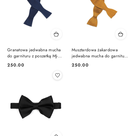
Granatowa jedwabna mucha
Musztardowa żakardowa
do garnituru z poszetką MJ-
jedwabna mucha do garnituru
037
MJ-039
250.00
250.00
Cena:
Cena: