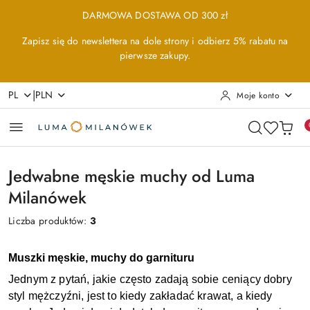
Przejdź do treści głównej
Przejdź do wyszukiwarki
Przejdź do moje konto
Przejdź do menu głównego
Przejdź do stopki
DARMOWA DOSTAWA OD 300 zł
Zapisz się do newslettera na dole strony i odbierz 5% rabatu na
pierwsze zakupy.
|
PL
PLN
Moje konto
Jedwabne męskie muchy od Luma
Milanówek
Liczba produktów:
3
Muszki męskie, muchy do garnituru
Jednym z pytań, jakie często zadają sobie ceniący dobry 
styl mężczyźni, jest to kiedy zakładać krawat, a kiedy 