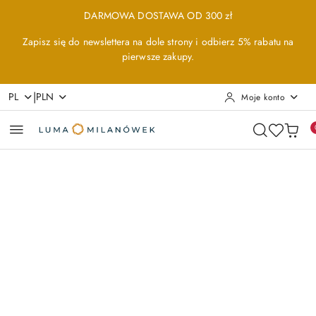
Przejdź do treści głównej
Przejdź do wyszukiwarki
Przejdź do moje konto
Przejdź do menu głównego
Przejdź do opisu produktu
Przejdź do stopki
DARMOWA DOSTAWA OD 300 zł
Zapisz się do newslettera na dole strony i odbierz 5% rabatu na
pierwsze zakupy.
|
PL
PLN
Moje konto