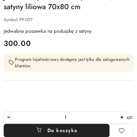
satyny liliowa 70x80 cm
Symbol:
PP-027
Jedwabna poszewka na poduszkę z satyny
cena:
300.00
Program lojalnościowy dostępny jest tylko dla zalogowanych
klientów.
Ilość
szt.
Do koszyka