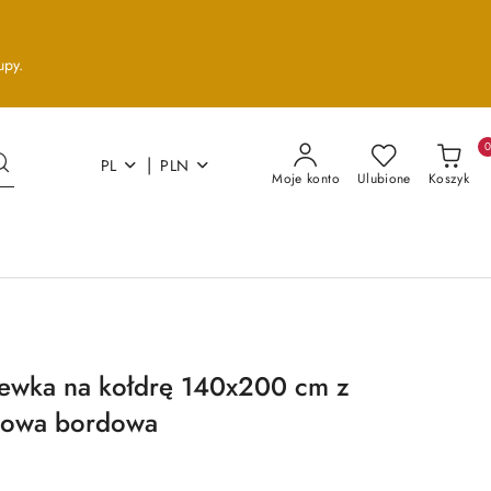
upy.
|
PL
PLN
Moje konto
Ulubione
Koszyk
ewka na kołdrę 140x200 cm z
nowa bordowa