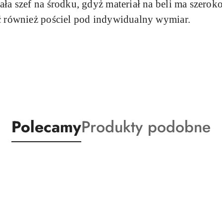
ała szef na środku, gdyż materiał na beli ma szero
ć również pościel pod indywidualny wymiar.
Produkty
Produkty
Polecamy
Produkty podobne
o
o
statusie:
statusie: