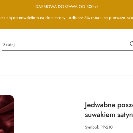
DARMOWA DOSTAWA OD 300 zł
isz się do newslettera na dole strony i odbierz 5% rabatu na pierwsze zak
Jedwabna posz
suwakiem saty
Symbol:
PP-210