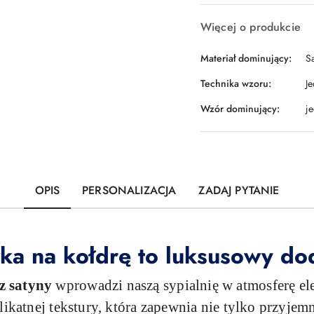
Więcej o produkcie
Materiał dominujący:
S
Technika wzoru:
J
Wzór dominujący:
j
OPIS
PERSONALIZACJA
ZADAJ PYTANIE
a na kołdrę to luksusowy dod
z satyny
wprowadzi naszą sypialnię w atmosferę el
likatnej tekstury, która zapewnia nie tylko przyjem