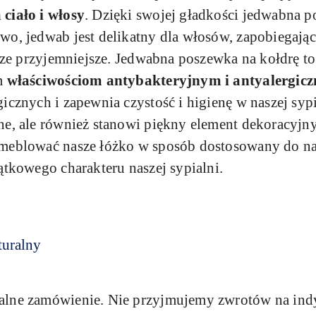
 ciało i włosy
. Dzięki swojej gładkości jedwabna p
o, jedwab jest delikatny dla włosów, zapobiegając 
szcze przyjemniejsze. Jedwabna poszewka na kołdrę 
im
właściwościom antybakteryjnym i antyalergic
icznych i zapewnia czystość i higienę w naszej syp
ne, ale również stanowi piękny element dekoracyjn
meblować nasze łóżko w sposób dostosowany do nas
ątkowego charakteru naszej sypialni.
turalny
jalne zamówienie. Nie przyjmujemy zwrotów na in