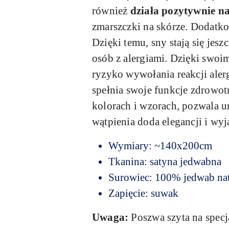
również
działa pozytywnie na
zmarszczki na skórze. Dodatkow
Dzięki temu, sny stają się je
osób z alergiami. Dzięki swo
ryzyko wywołania reakcji alerg
spełnia swoje funkcje zdrowot
kolorach i wzorach, pozwala u
wątpienia doda elegancji i wyj
Wymiary: ~140x200cm
Tkanina: satyna jedwabna
Surowiec: 100% jedwab na
Zapięcie: suwak
Uwaga:
Poszwa szyta na spec