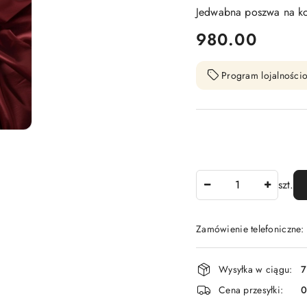
Jedwabna poszwa na ko
cena:
980.00
Program lojalnościo
Ilość
szt.
Zamówienie telefoniczne
Dostępność
Wysyłka w ciągu:
7
i
Cena przesyłki:
dostawa