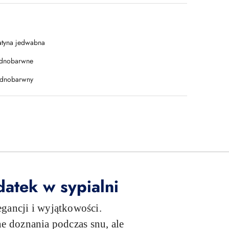
atyna jedwabna
ednobarwne
ednobarwny
atek w sypialni
egancji i wyjątkowości.
ne doznania podczas snu, ale