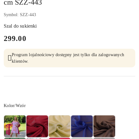
cm SZZ-443
Symbol:
SZZ-443
Szal do sukienki
cena:
299.00
Program lojalnościowy dostępny jest tylko dla zalogowanych
klientów.
Wariant
Kolor/Wzór