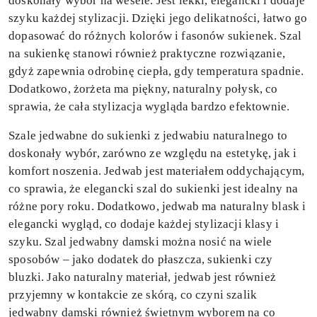
doskonały wybór na wesele. Jest lekki, elegancki i dodaje
szyku każdej stylizacji. Dzięki jego delikatności, łatwo go
dopasować do różnych kolorów i fasonów sukienek. Szal
na sukienkę
stanowi również praktyczne rozwiązanie,
gdyż zapewnia odrobinę ciepła, gdy temperatura spadnie.
Dodatkowo, żorżeta ma piękny, naturalny połysk, co
sprawia, że cała stylizacja wygląda bardzo efektownie.
Szale jedwabne do sukienki z jedwabiu naturalnego to
doskonały wybór, zarówno ze względu na estetykę, jak i
komfort noszenia. Jedwab jest materiałem oddychającym,
co sprawia, że elegancki szal do sukienki jest idealny na
różne pory roku. Dodatkowo, jedwab ma naturalny blask i
elegancki wygląd, co dodaje każdej stylizacji klasy i
szyku. Szal jedwabny damski można nosić na wiele
sposobów – jako dodatek do płaszcza, sukienki czy
bluzki. Jako naturalny materiał, jedwab jest również
przyjemny w kontakcie ze skórą, co czyni szalik
jedwabny damski również świetnym wyborem na co