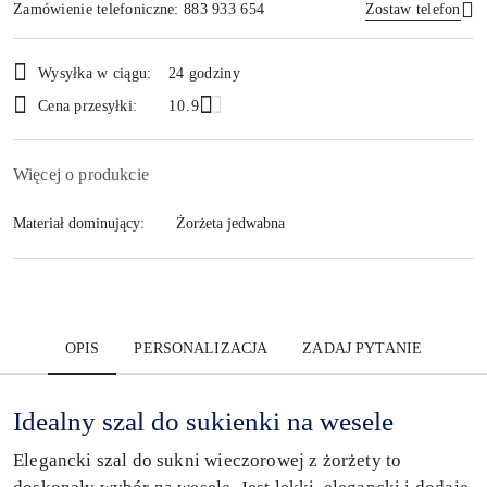
Zamówienie telefoniczne: 883 933 654
Zostaw telefon
Dostępność
Wysyłka w ciągu:
24 godziny
i
Wyślij
Cena przesyłki:
10.9
dostawa
Więcej o produkcie
Materiał dominujący:
Żorżeta jedwabna
OPIS
PERSONALIZACJA
ZADAJ PYTANIE
Idealny szal do sukienki na wesele
Elegancki szal do sukni wieczorowej z żorżety to