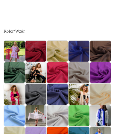
Wariant
Kolor/Wzór