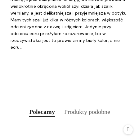
wielokrotnie okręcona wokół szyi działa jak szalik
wełniany, a jest delikatniejsza i przyjemniejsza w dotyku.
Mam tych szali już kilka w różnych kolorach, większość
odcieni zgodna z nazwą i zdjęciem. Jedynie przy
odcieniu ecru przeżyłam rozczarowanie, bo w
rzeczywistości jest to prawie zimny biały kolor, a nie
ecru...
Produkty
Produkty
Polecamy
Produkty podobne
Pomiń karuzelę produktów
o
o
statusie:
statusie: