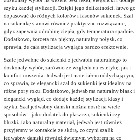
doskonały wybór na wesele. Jest lekki, elegancki i dodaje
szyku każdej stylizacji. Dzięki jego delikatności, łatwo go
dopasować do różnych kolorów i fasonów sukienek. Szal
na sukienkę
stanowi również praktyczne rozwiązanie,
gdyż zapewnia odrobinę ciepła, gdy temperatura spadnie.
Dodatkowo, żorżeta ma piękny, naturalny połysk, co
sprawia, że cała stylizacja wygląda bardzo efektownie.
Szale jedwabne do sukienki z jedwabiu naturalnego to
doskonały wybór, zarówno ze względu na estetykę, jak i
komfort noszenia. Jedwab jest materiałem oddychającym,
co sprawia, że elegancki szal do sukienki jest idealny na
różne pory roku. Dodatkowo, jedwab ma naturalny blask i
elegancki wygląd, co dodaje każdej stylizacji klasy i
szyku. Szal jedwabny damski można nosić na wiele
sposobów – jako dodatek do płaszcza, sukienki czy
bluzki. Jako naturalny materiał, jedwab jest również
przyjemny w kontakcie ze skórą, co czyni szalik
jedwabny damski również świetnym wyborem na co