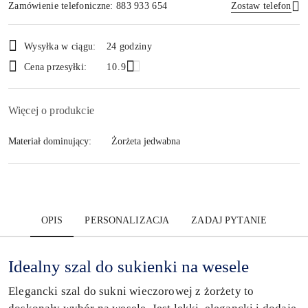
Zamówienie telefoniczne: 883 933 654
Zostaw telefon
Dostępność
Wysyłka w ciągu:
24 godziny
i
Wyślij
Cena przesyłki:
10.9
dostawa
Więcej o produkcie
Materiał dominujący:
Żorżeta jedwabna
OPIS
PERSONALIZACJA
ZADAJ PYTANIE
Idealny szal do sukienki na wesele
Elegancki szal do sukni wieczorowej z żorżety to