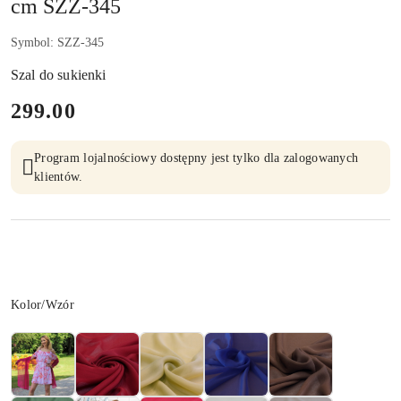
cm SZZ-345
Symbol:
SZZ-345
Szal do sukienki
cena:
299.00
Program lojalnościowy dostępny jest tylko dla zalogowanych
klientów.
Wariant
Kolor/Wzór