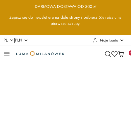
Przejdź do treści głównej
Przejdź do wyszukiwarki
Przejdź do moje konto
Przejdź do menu głównego
Przejdź do opisu produktu
Przejdź do stopki
DARMOWA DOSTAWA OD 300 zł
Zapisz się do newslettera na dole strony i odbierz 5% rabatu na
pierwsze zakupy.
|
PL
PLN
Moje konto