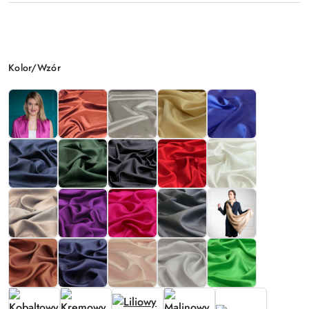
Wariant
Kolor/Wzór