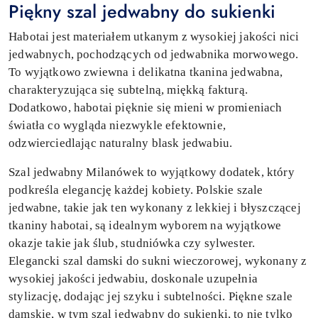
Piękny szal jedwabny do sukienki
Habotai jest materiałem utkanym z wysokiej jakości nici
jedwabnych, pochodzących od jedwabnika morwowego.
To wyjątkowo zwiewna i delikatna tkanina jedwabna,
charakteryzująca się subtelną, miękką fakturą.
Dodatkowo, habotai pięknie się mieni w promieniach
światła co wygląda niezwykle efektownie,
odzwierciedlając naturalny blask jedwabiu.
Szal jedwabny Milanówek to wyjątkowy dodatek, który
podkreśla elegancję każdej kobiety. Polskie szale
jedwabne, takie jak ten wykonany z lekkiej i błyszczącej
tkaniny habotai, są idealnym wyborem na wyjątkowe
okazje takie jak ślub, studniówka czy sylwester.
Elegancki szal damski do sukni wieczorowej, wykonany z
wysokiej jakości jedwabiu, doskonale uzupełnia
stylizację, dodając jej szyku i subtelności. Piękne szale
damskie, w tym szal jedwabny do sukienki, to nie tylko