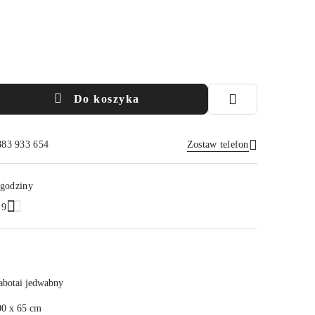
Do koszyka
883 933 654
Zostaw telefon
Wyślij
 godziny
.9
abotai jedwabny
00 x 65 cm