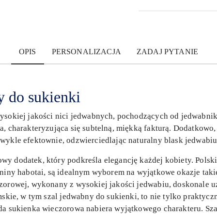
OPIS
PERSONALIZACJA
ZADAJ PYTANIE
y do sukienki
wysokiej jakości nici jedwabnych, pochodzących od jedwab
a, charakteryzująca się subtelną, miękką fakturą. Dodatkowo, 
wykle efektownie, odzwierciedlając naturalny blask jedwabiu
y dodatek, który podkreśla elegancję każdej kobiety. Polskie
aniny habotai, są idealnym wyborem na wyjątkowe okazje takie
zorowej, wykonany z wysokiej jakości jedwabiu, doskonale uzu
mskie, w tym szal jedwabny do sukienki, to nie tylko praktycz
żda sukienka wieczorowa nabiera wyjątkowego charakteru. Sza