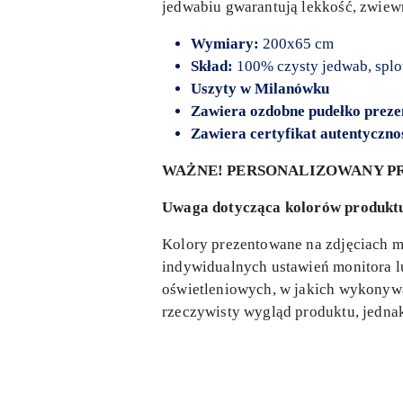
jedwabiu gwarantują lekkość, zwiew
Wymiary:
200x65 cm
Skład:
100% czysty jedwab, splo
Uszyty
w Milanówku
Zawiera ozdobne pudełko prez
Zawiera certyfikat autentyczno
WAŻNE! PERSONALIZOWANY PR
Uwaga dotycząca kolorów produkt
Kolory prezentowane na zdjęciach mo
indywidualnych ustawień monitora lu
oświetleniowych, w jakich wykonywan
rzeczywisty wygląd produktu, jedn