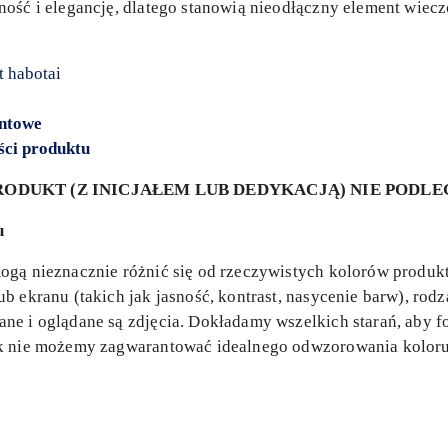
ność i elegancję, dlatego stanowią nieodłączny element wiec
t habotai
entowe
ści produktu
ODUKT (Z INICJAŁEM LUB DEDYKACJĄ) NIE PODL
u
gą nieznacznie różnić się od rzeczywistych kolorów produkt
b ekranu (takich jak jasność, kontrast, nasycenie barw), rod
e i oglądane są zdjęcia. Dokładamy wszelkich starań, aby fo
ak nie możemy zagwarantować idealnego odwzorowania koloru