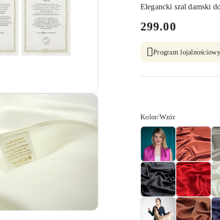
Elegancki szal damski d
cena:
299.00
Program lojalnościowy
Wariant
Kolor/Wzór