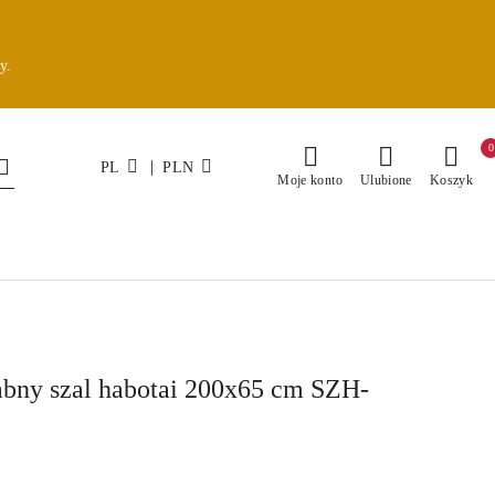
y.
0
|
PL
PLN
Moje konto
Ulubione
Koszyk
bny szal habotai 200x65 cm SZH-