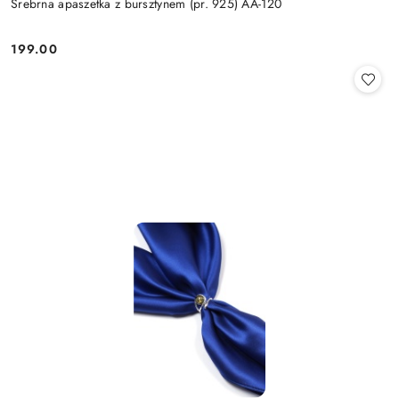
Srebrna apaszetka z bursztynem (pr. 925) AA-120
199.00
Cena: