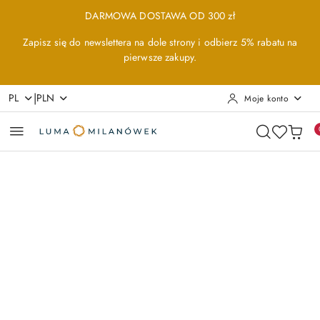
Przejdź do treści głównej
Przejdź do wyszukiwarki
Przejdź do moje konto
Przejdź do menu głównego
Przejdź do opisu produktu
Przejdź do stopki
DARMOWA DOSTAWA OD 300 zł
Zapisz się do newslettera na dole strony i odbierz 5% rabatu na
pierwsze zakupy.
|
PL
PLN
Moje konto