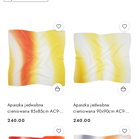
według
sortowanie:
Najnowsze.
Apaszka jedwabna
Apaszka jedwabna
cieniowana 85x85cm AC9-
cieniowana 90x90cm AC9-
955
948
240.00
240.00
Cena:
Cena: