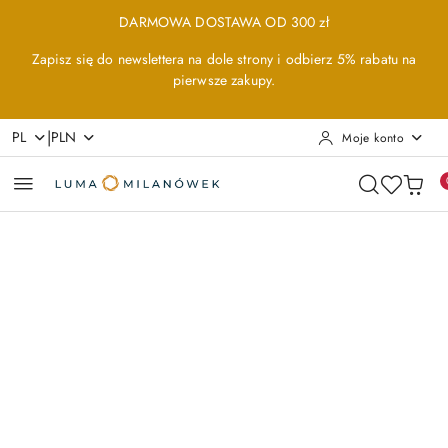
Przejdź do treści głównej
Przejdź do wyszukiwarki
Przejdź do moje konto
Przejdź do menu głównego
Przejdź do opisu produktu
Przejdź do stopki
DARMOWA DOSTAWA OD 300 zł
Zapisz się do newslettera na dole strony i odbierz 5% rabatu na
pierwsze zakupy.
|
PL
PLN
Moje konto