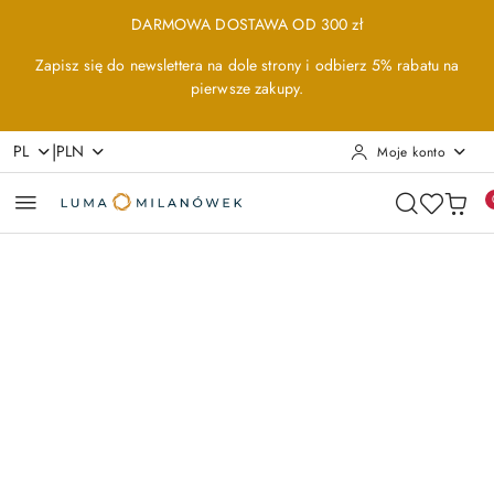
Przejdź do treści głównej
Przejdź do wyszukiwarki
Przejdź do moje konto
Przejdź do menu głównego
Przejdź do opisu produktu
Przejdź do stopki
DARMOWA DOSTAWA OD 300 zł
Zapisz się do newslettera na dole strony i odbierz 5% rabatu na
pierwsze zakupy.
|
PL
PLN
Moje konto