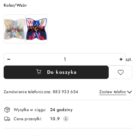
Wariant
Kolor/Wzór
Ilość
szt.
Do koszyka
Zamówienie telefoniczne: 883 933 654
Zostaw telefon
Dostępność
Wysyłka w ciągu:
24 godziny
i
Wyślij
Cena przesyłki:
10.9
dostawa