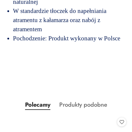
naturalnej
W standardzie tłoczek do napełniania
atramentu z kałamarza oraz nabój z
atramentem
Pochodzenie: Produkt wykonany w Polsce
Produkty
Produkty
Polecamy
Produkty podobne
Pomiń karuzelę produktów
o
o
statusie:
statusie: