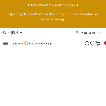
Przejdź do treści głównej
Przejdź do wyszukiwarki
Przejdź do moje konto
Przejdź do menu głównego
Przejdź do opisu produktu
Przejdź do stopki
DARMOWA DOSTAWA OD 300 zł
Zapisz się do newslettera na dole strony i odbierz 5% rabatu na
pierwsze zakupy.
|
PL
PLN
Moje konto