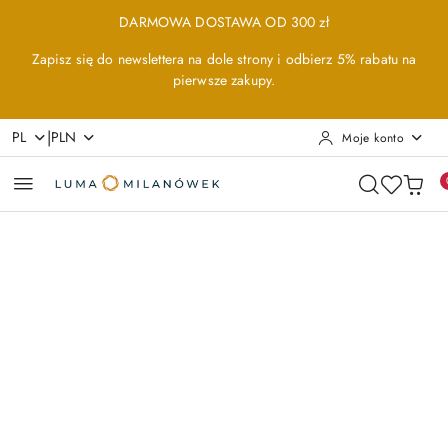
Przejdź do treści głównej
Przejdź do wyszukiwarki
Przejdź do moje konto
Przejdź do menu głównego
Przejdź do opisu produktu
Przejdź do stopki
DARMOWA DOSTAWA OD 300 zł
Zapisz się do newslettera na dole strony i odbierz 5% rabatu na
pierwsze zakupy.
|
PL
PLN
Moje konto