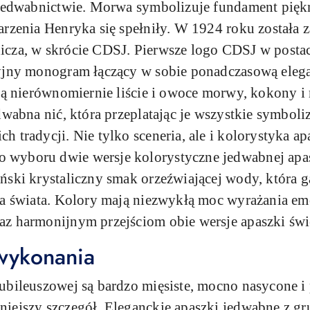
 jedwabnictwie. Morwa symbolizuje fundament piękn
arzenia Henryka się spełniły. W 1924 roku została 
cza, w skrócie CDSJ. Pierwsze logo CDSJ w postaci
yjny monogram łączący w sobie ponadczasową elegan
 są nierównomiernie liście i owoce morwy, kokony 
dwabna nić, która przeplatając je wszystkie symbol
 tradycji. Nie tylko sceneria, ale i kolorystyka apa
wyboru dwie wersje kolorystyczne jedwabnej apas
ski krystaliczny smak orzeźwiającej wody, która ga
ia świata. Kolory mają niezwykłą moc wyrażania emo
z harmonijnym przejściom obie wersje apaszki świe
wykonania
ubileuszowej są bardzo mięsiste, mocno nasycone 
iejszy szczegół. Eleganckie apaszki jedwabne z gru