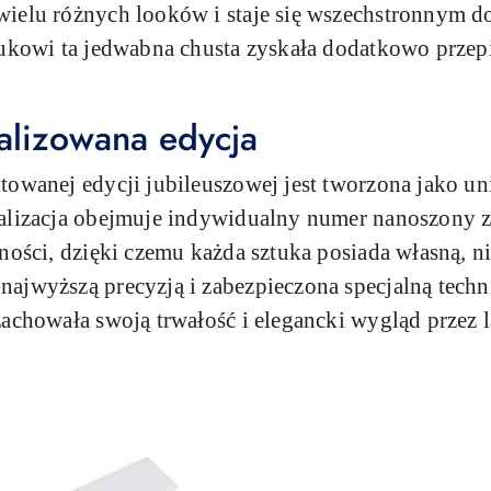
ielu różnych looków i staje się wszechstronnym d
rukowi ta jedwabna chusta zyskała dodatkowo przep
.
alizowana edycja
towanej edycji jubileuszowej jest tworzona jako u
alizacja obejmuje indywidualny numer nanoszony z
zności, dzięki czemu każda sztuka posiada własną, n
ajwyższą precyzją i zabezpieczona specjalną techn
achowała swoją trwałość i elegancki wygląd przez l