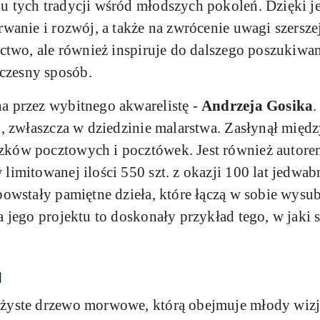
 tych tradycji wśród młodszych pokoleń. Dzięki jej
rwanie i rozwój, a także na zwrócenie uwagi szersze
zictwo, ale również inspiruje do dalszego poszukiwa
czesny sposób.
a przez wybitnego akwarelistę -
Andrzeja Gosika
.
i, zwłaszcza w dziedzinie malarstwa. Zasłynął międ
zków pocztowych i pocztówek. Jest również autorem
 limitowanej ilości 550 szt. z okazji 100 lat jedw
powstały pamiętne dzieła, które łączą w sobie wysu
a jego projektu to doskonały przykład tego, w jaki
u
ożyste drzewo morwowe, którą obejmuje młody wiz