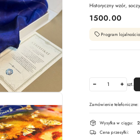
Historyczny wzór, soczy
cena:
1500.00
Program lojalnościo
Ilość
szt.
Zamówienie telefoniczne
Dostępność
Wysyłka w ciągu:
2
i
Cena przesyłki:
dostawa