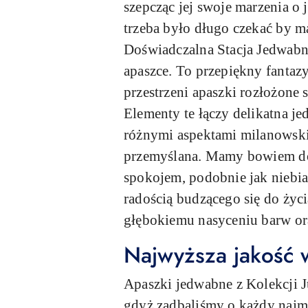
szepcząc jej swoje marzenia o
trzeba było długo czekać by m
Doświadczalna Stacja Jedwabni
apaszce. To przepiękny fantaz
przestrzeni apaszki rozłożone
Elementy te łączy delikatna je
różnymi aspektami milanowskich
przemyślana. Mamy bowiem do 
spokojem, podobnie jak niebiań
radością budzącego się do życ
głębokiemu nasyceniu barw ora
Najwyższa jakość 
Apaszki jedwabne z Kolekcji J
gdyż zadbaliśmy o każdy najmn