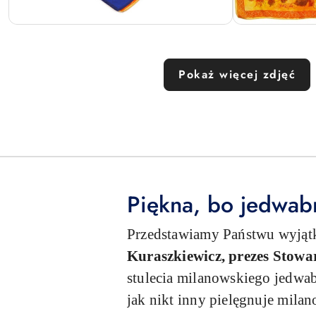
Pokaż więcej zdjęć
Piękna, bo jedwab
Przedstawiamy Państwu wyjątk
Kuraszkiewicz, prezes Stow
stulecia milanowskiego jedwab
jak nikt inny pielęgnuje milano