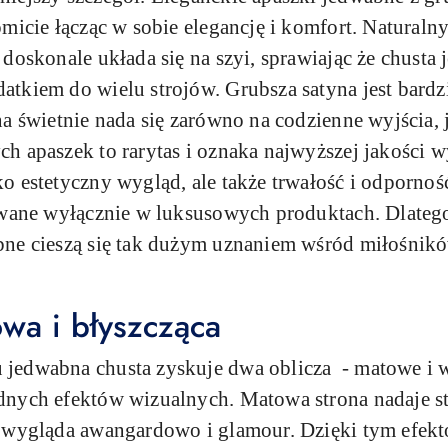
micie łącząc w sobie elegancję i komfort. Naturalny
doskonale układa się na szyi, sprawiając że chusta 
tkiem do wielu strojów. Grubsza satyna jest bardz
a świetnie nada się zarówno na codzienne wyjścia, j
h apaszek to rarytas i oznaka najwyższej jakości 
 estetyczny wygląd, ale także trwałość i odporność
owane wyłącznie w luksusowych produktach. Dlateg
bne cieszą się tak dużym uznaniem wśród miłośnikó
wa i błyszcząca
jedwabna chusta zyskuje dwa oblicza - matowe i 
dnych efektów wizualnych. Matowa strona nadaje s
a wygląda awangardowo i glamour. Dzięki tym efek