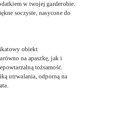
odatkiem w twojej garderobie.
iękne soczyste, nasycone do
nikatowy obiekt
arówno na apaszkę, jak i
iepowtarzalną tożsamość.
iką utrwalania, odporną na
ata.