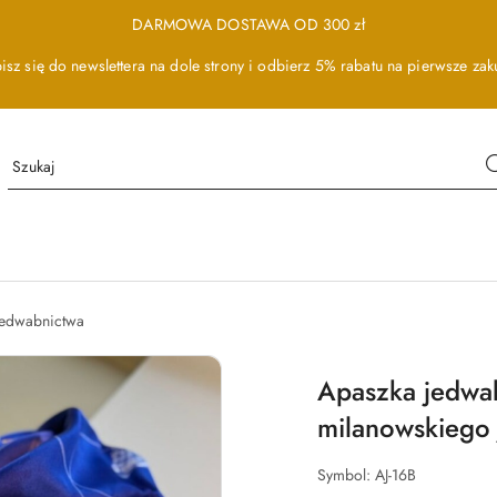
DARMOWA DOSTAWA OD 300 zł
isz się do newslettera na dole strony i odbierz 5% rabatu na pierwsze zak
 Jedwabnictwa
Apaszka jedwab
milanowskiego
Symbol:
AJ-16B