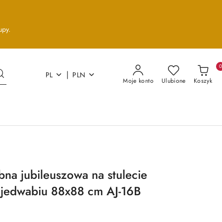
upy.
|
PL
PLN
Moje konto
Ulubione
Koszyk
na jubileuszowa na stulecie
 jedwabiu 88x88 cm AJ-16B