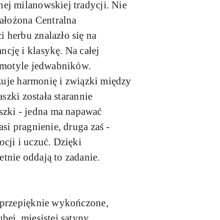
ej milanowskiej tradycji. Nie
założona Centralna
 herbu znalazło się na
cję i klasykę. Na całej
i motyle jedwabników.
izuje harmonię i związki między
szki została starannie
zki - jedna ma napawać
si pragnienie, druga zaś -
cji i uczuć. Dzięki
tnie oddają to zadanie.
i przepięknie wykończone,
bej, mięsistej satyny