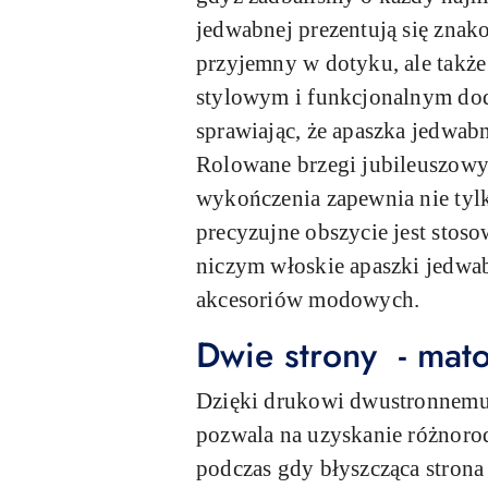
jedwabnej prezentują się znako
przyjemny w dotyku, ale także 
stylowym i funkcjonalnym doda
sprawiając, że apaszka jedwabn
Rolowane brzegi jubileuszowyc
wykończenia zapewnia nie tylko
precyzujne obszycie jest stos
niczym włoskie apaszki jedwa
akcesoriów modowych.
Dwie strony - mato
Dzięki drukowi dwustronnemu 
pozwala na uzyskanie różnoro
podczas gdy błyszcząca stron