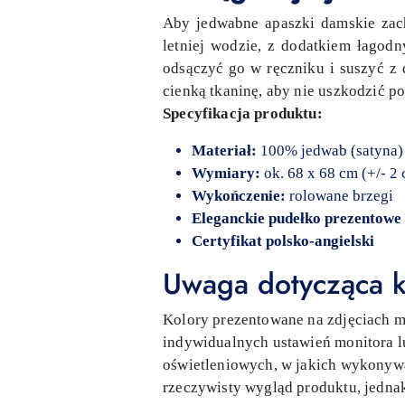
Aby jedwabne apaszki damskie zach
letniej wodzie, z dodatkiem łagod
odsączyć go w ręczniku i suszyć z 
cienką tkaninę, aby nie uszkodzić p
Specyfikacja produktu:
Materiał:
100% jedwab (satyna)
Wymiary:
ok. 68 x 68 cm (+/- 2
Wykończenie:
rolowane brzegi
Eleganckie pudełko prezentowe 
Certyfikat polsko-angielski
Uwaga dotycząca k
Kolory prezentowane na zdjęciach mo
indywidualnych ustawień monitora lu
oświetleniowych, w jakich wykonywan
rzeczywisty wygląd produktu, jedn