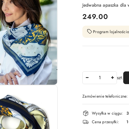
Jedwabna apaszka dla wi
cena:
249.00
Program lojalnościo
Ilość
szt.
Zamówienie telefoniczne
Dostępność
Wysyłka w ciągu:
3
i
Cena przesyłki:
1
dostawa