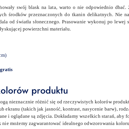
owały swój blask na lata, warto o nie odpowiednio dbać. 
nych środków przeznaczonych do tkanin delikatnych. Nie na
dala od światła słonecznego. Prasowanie wykonuj po lewej st
ołyskującej powierzchni materiału.
 cm)
gratis
olorów produktu
gą nieznacznie różnić się od rzeczywistych kolorów produkt
b ekranu (takich jak jasność, kontrast, nasycenie barw), rod
e i oglądane są zdjęcia. Dokładamy wszelkich starań, aby fo
ak nie możemy zagwarantować idealnego odwzorowania koloru