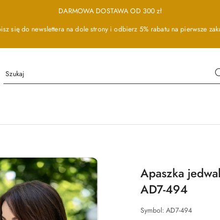
DARMOWA DOSTAWA OD 300 zł
isz się do newslettera na dole strony i odbierz 5% rabatu na pierwsze zak
Apaszka jedwa
AD7-494
Symbol:
AD7-494