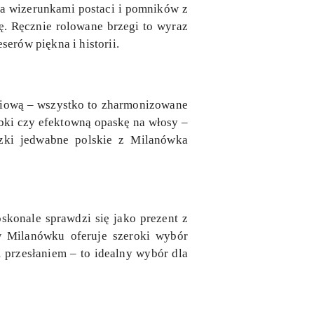
na wizerunkami postaci i pomników z
ę. Ręcznie rolowane brzegi to wyraz
serów piękna i historii.
łoniową – wszystko to zharmonizowane
ebki czy efektowną opaskę na włosy –
szki jedwabne polskie z Milanówka
skonale sprawdzi się jako prezent z
w Milanówku oferuje szeroki wybór
 przesłaniem – to idealny wybór dla