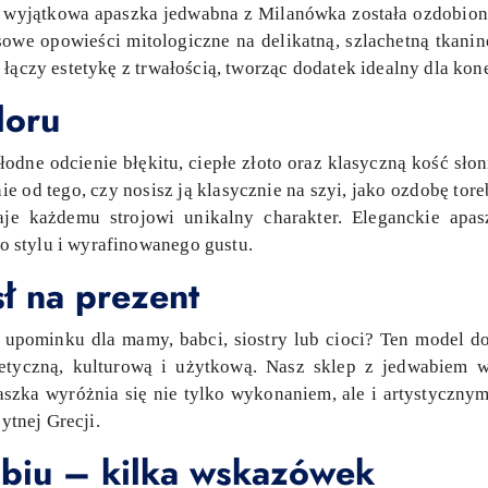
 Ta wyjątkowa apaszka jedwabna z Milanówka została ozdobio
owe opowieści mitologiczne na delikatną, szlachetną tkanin
łączy estetykę z trwałością, tworząc dodatek idealny dla kone
loru
łodne odcienie błękitu, ciepłe złoto oraz klasyczną kość s
ie od tego, czy nosisz ją klasycznie na szyi, jako ozdobę tor
aje każdemu strojowi unikalny charakter. Eleganckie apa
 stylu i wyrafinowanego gustu.
 na prezent
upominku dla mamy, babci, siostry lub cioci? Ten model do
tetyczną, kulturową i użytkową. Nasz sklep z jedwabiem 
aszka wyróżnia się nie tylko wykonaniem, ale i artystycznym
żytnej Grecji.
abiu – kilka wskazówek