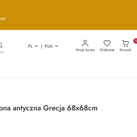
upy.
|
PL
PLN
Moje konto
Ulubione
Koszyk
bna antyczna Grecja 68x68cm