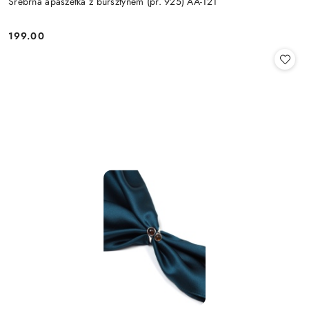
Srebrna apaszetka z bursztynem (pr. 925) AA-121
199.00
Cena: