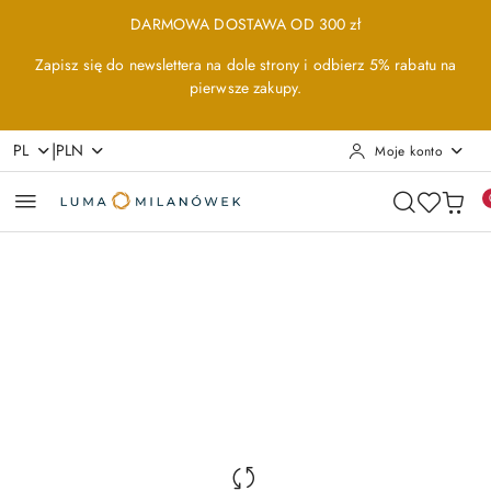
Przejdź do treści głównej
Przejdź do wyszukiwarki
Przejdź do moje konto
Przejdź do menu głównego
Przejdź do opisu produktu
Przejdź do stopki
DARMOWA DOSTAWA OD 300 zł
Zapisz się do newslettera na dole strony i odbierz 5% rabatu na
pierwsze zakupy.
|
PL
PLN
Moje konto