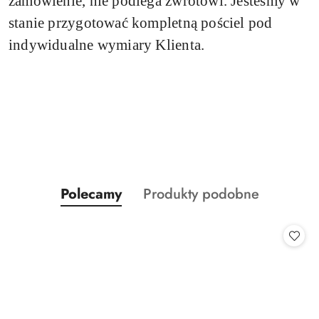
zamówienie, nie podlega zwrotowi.
Jesteśmy w
stanie przygotować kompletną pościel pod
indywidualne wymiary Klienta.
Produkty
Produkty
Polecamy
Produkty podobne
Pomiń karuzelę produktów
o
o
statusie:
statusie: