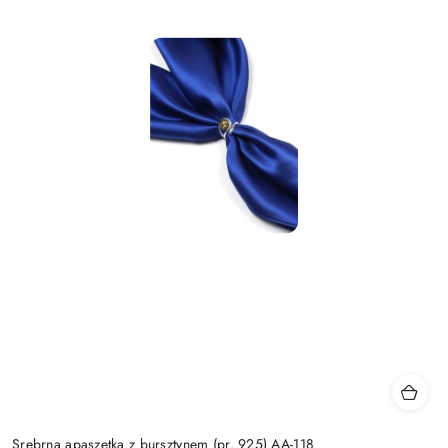
Srebrna apaszetka z bursztynem (pr. 925) AA-118