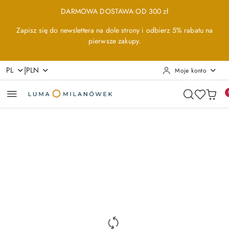
Przejdź do treści głównej
Przejdź do wyszukiwarki
Przejdź do moje konto
Przejdź do menu głównego
Przejdź do opisu produktu
Przejdź do stopki
DARMOWA DOSTAWA OD 300 zł
Zapisz się do newslettera na dole strony i odbierz 5% rabatu na
pierwsze zakupy.
|
PL
PLN
Moje konto