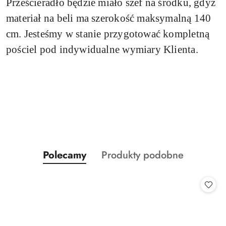
Prześcieradło
będzie miało szef na środku, gdyż
materiał na beli ma szerokość maksymalną 140
cm. Jesteśmy w stanie przygotować kompletną
pościel pod indywidualne wymiary Klienta.
Produkty
Produkty
Polecamy
Produkty podobne
Pomiń karuzelę produktów
o
o
statusie:
statusie: