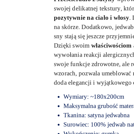
swojej delikatnej tekstury, kt
pozytywnie na ciało i włosy
.
na skórze. Dodatkowo, jedwab j
sny stają się jeszcze przyjemn
Dzięki swoim
właściwościom 
wywołania reakcji alergicznych
swoje funkcje zdrowotne, ale 
wzorach, pozwala umeblować na
doda elegancji i wyjątkowego c
Wymiary: ~180x200cm
Maksymalna grubość mater
Tkanina: satyna jedwabna
Surowiec: 100% jedwab na
Wykończenie: gumka