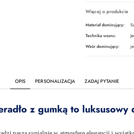
Więcej o produkcie
Materiał dominujący:
S
Technika wzoru:
J
Wzór dominujący:
j
OPIS
PERSONALIZACJA
ZADAJ PYTANIE
eradło z gumką to luksusowy
dzi naszą sypialnię w atmosferę elegancji i wyjątk