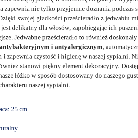
óra zapewnia nie tylko przyjemne doznania podczas 
 Dzięki swojej gładkości prześcieradło z jedwabiu mi
est delikatny dla włosów, zapobiegając ich puszeni
iejsze. Jedwabne prześcieradło to również doskonały
antybakteryjnym i antyalergicznym
, automatycz
 i zapewnia czystość i higienę w naszej sypialni. N
również stanowi piękny element dekoracyjny. Dostę
sze łóżko w sposób dostosowany do naszego gustu 
harakteru naszej sypialni.
aca: 25 cm
turalny