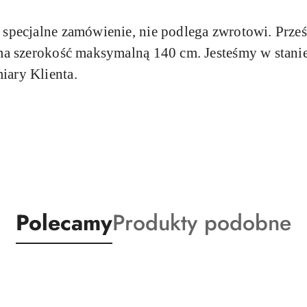
a specjalne zamówienie, nie podlega zwrotowi. Prze
i ma szerokość maksymalną 140 cm. Jesteśmy w stan
iary Klienta.
Produkty
Produkty
Polecamy
Produkty podobne
o
o
statusie:
statusie: