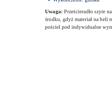
Uwaga:
Prześcieradło szyte n
środku, gdyż materiał na bel
pościel pod indywidualne wym
Pomiń karuzelę produktów