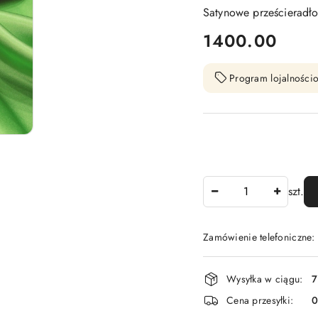
Satynowe prześcieradł
cena:
1400.00
Program lojalnościo
Ilość
szt.
Zamówienie telefoniczne
Dostępność
Wysyłka w ciągu:
7
i
Cena przesyłki:
dostawa