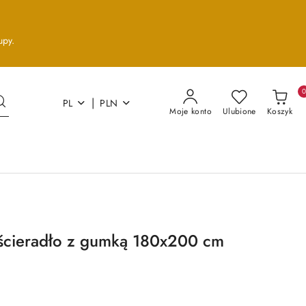
upy.
|
PL
PLN
Moje konto
Ulubione
Koszyk
ścieradło z gumką 180x200 cm