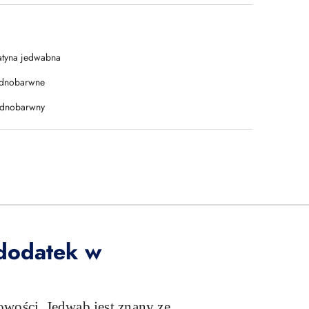
atyna jedwabna
ednobarwne
ednobarwny
 dodatek w
owości. Jedwab jest znany ze