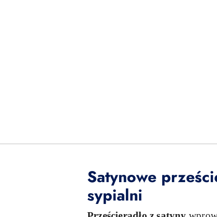
Satynowe prześci
sypialni
Prześcieradło z satyny
wprowa