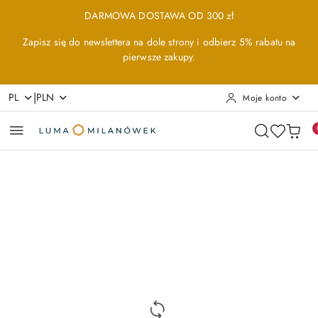
Przejdź do treści głównej
Przejdź do wyszukiwarki
Przejdź do moje konto
Przejdź do menu głównego
Przejdź do opisu produktu
Przejdź do stopki
DARMOWA DOSTAWA OD 300 zł
Zapisz się do newslettera na dole strony i odbierz 5% rabatu na
pierwsze zakupy.
|
PL
PLN
Moje konto