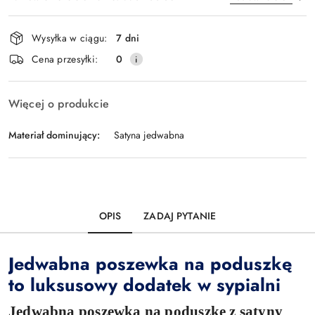
Dostępność
Wysyłka w ciągu:
7 dni
i
Wyślij
Cena przesyłki:
0
dostawa
Więcej o produkcie
Materiał dominujący:
Satyna jedwabna
OPIS
ZADAJ PYTANIE
Jedwabna poszewka na poduszkę
to luksusowy dodatek w sypialni
Jedwabna poszewka na poduszkę z satyny