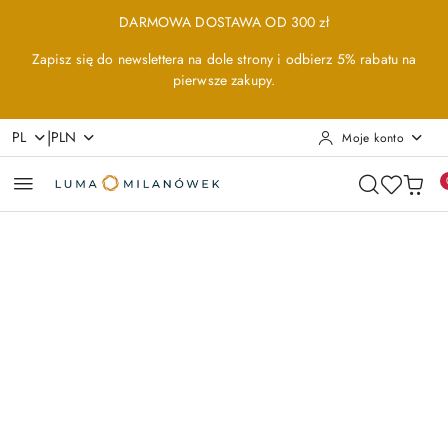
Przejdź do treści głównej
Przejdź do wyszukiwarki
Przejdź do moje konto
Przejdź do menu głównego
Przejdź do opisu produktu
Przejdź do stopki
DARMOWA DOSTAWA OD 300 zł
Zapisz się do newslettera na dole strony i odbierz 5% rabatu na
pierwsze zakupy.
|
PL
PLN
Moje konto