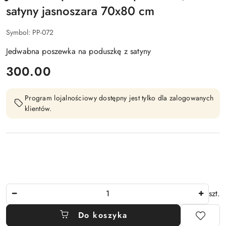
satyny jasnoszara 70x80 cm
Symbol:
PP-072
Jedwabna poszewka na poduszkę z satyny
cena:
300.00
Program lojalnościowy dostępny jest tylko dla zalogowanych
klientów.
Ilość
szt.
Do koszyka