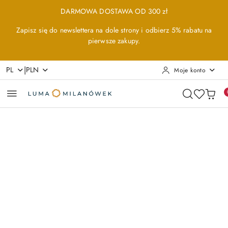
Przejdź do treści głównej
Przejdź do wyszukiwarki
Przejdź do moje konto
Przejdź do menu głównego
Przejdź do opisu produktu
Przejdź do stopki
DARMOWA DOSTAWA OD 300 zł
Zapisz się do newslettera na dole strony i odbierz 5% rabatu na
pierwsze zakupy.
|
PL
PLN
Moje konto