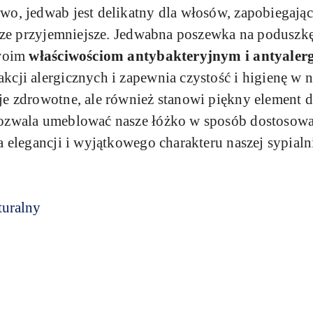
o, jedwab jest delikatny dla włosów, zapobiegając 
szcze przyjemniejsze. Jedwabna poszewka na podusz
swoim
właściwościom antybakteryjnym i antyaler
cji alergicznych i zapewnia czystość i higienę w na
je zdrowotne, ale również stanowi piękny element 
pozwala umeblować nasze łóżko w sposób dostosowa
a elegancji i wyjątkowego charakteru naszej sypialn
turalny