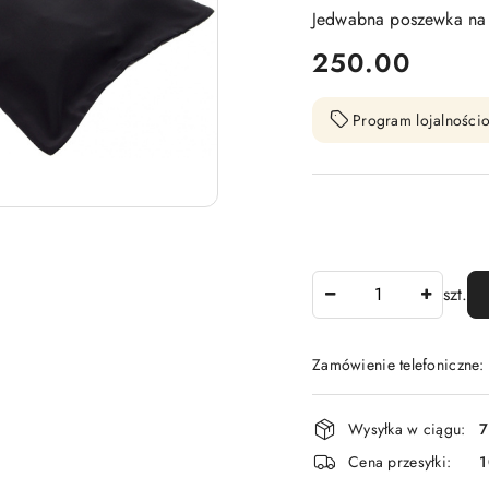
Jedwabna poszewka na 
cena:
250.00
Program lojalnościo
Ilość
szt.
Zamówienie telefoniczne
Dostępność
Wysyłka w ciągu:
7
i
Cena przesyłki:
1
dostawa