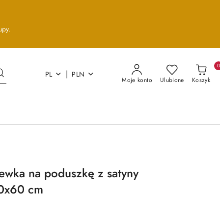
upy.
|
PL
PLN
Moje konto
Ulubione
Koszyk
ewka na poduszkę z satyny
50x60 cm