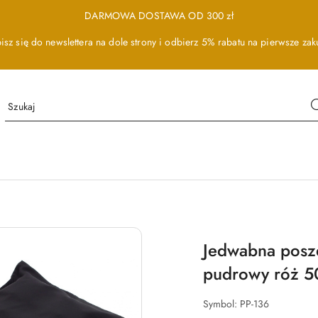
DARMOWA DOSTAWA OD 300 zł
isz się do newslettera na dole strony i odbierz 5% rabatu na pierwsze zak
Jedwabna posz
pudrowy róż 
Symbol:
PP-136