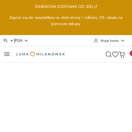
Przejdź do treści głównej
Przejdź do wyszukiwarki
Przejdź do moje konto
Przejdź do menu głównego
Przejdź do opisu produktu
Przejdź do stopki
DARMOWA DOSTAWA OD 300 zł
Zapisz się do newslettera na dole strony i odbierz 5% rabatu na
pierwsze zakupy.
|
PL
PLN
Moje konto