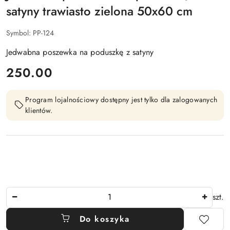
satyny trawiasto zielona 50x60 cm
Symbol:
PP-124
Jedwabna poszewka na poduszkę z satyny
cena:
250.00
Program lojalnościowy dostępny jest tylko dla zalogowanych
klientów.
Ilość
szt.
Do koszyka