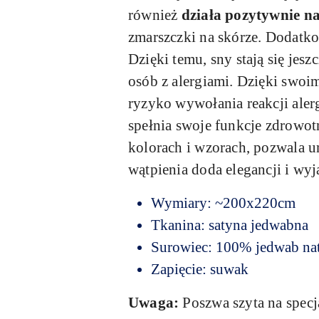
również
działa pozytywnie na
zmarszczki na skórze. Dodatkow
Dzięki temu, sny stają się je
osób z alergiami. Dzięki swo
ryzyko wywołania reakcji alerg
spełnia swoje funkcje zdrowot
kolorach i wzorach, pozwala u
wątpienia doda elegancji i wyj
Wymiary: ~200x220cm
Tkanina: satyna jedwabna
Surowiec: 100% jedwab na
Zapięcie: suwak
Uwaga:
Poszwa szyta na spec