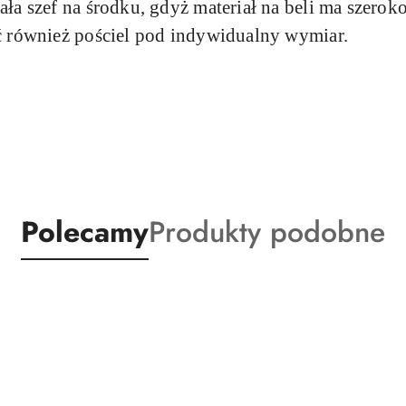
ała szef na środku, gdyż materiał na beli ma szero
ć również pościel pod indywidualny wymiar.
Produkty
Produkty
Polecamy
Produkty podobne
o
o
statusie:
statusie: