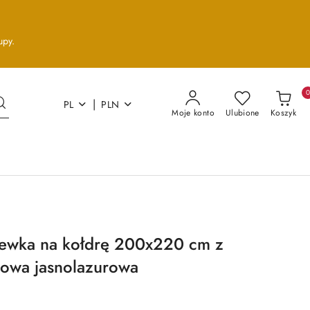
upy.
|
PL
PLN
Moje konto
Ulubione
Koszyk
ewka na kołdrę 200x220 cm z
nowa jasnolazurowa