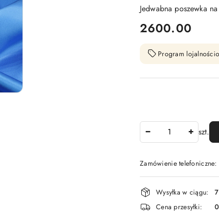
Jedwabna poszewka na 
cena:
2600.00
Program lojalnościo
Ilość
szt.
Zamówienie telefoniczne
Dostępność
Wysyłka w ciągu:
7
i
Cena przesyłki:
dostawa