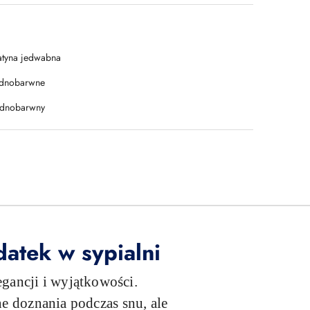
atyna jedwabna
ednobarwne
ednobarwny
atek w sypialni
egancji i wyjątkowości.
ne doznania podczas snu, ale