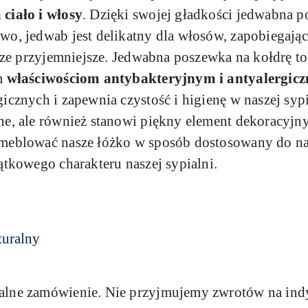
 ciało i włosy
. Dzięki swojej gładkości jedwabna p
o, jedwab jest delikatny dla włosów, zapobiegając 
szcze przyjemniejsze. Jedwabna poszewka na kołdrę 
im
właściwościom antybakteryjnym i antyalergic
icznych i zapewnia czystość i higienę w naszej syp
ne, ale również stanowi piękny element dekoracyjn
meblować nasze łóżko w sposób dostosowany do nas
ątkowego charakteru naszej sypialni.
turalny
jalne zamówienie. Nie przyjmujemy zwrotów na in