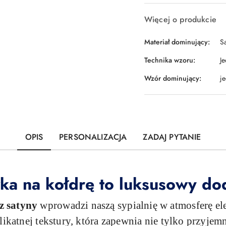
Więcej o produkcie
Materiał dominujący:
S
Technika wzoru:
J
Wzór dominujący:
j
OPIS
PERSONALIZACJA
ZADAJ PYTANIE
a na kołdrę to luksusowy dod
z satyny
wprowadzi naszą sypialnię w atmosferę el
likatnej tekstury, która zapewnia nie tylko przyjem