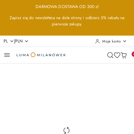
Przejdź do treści głównej
Przejdź do wyszukiwarki
Przejdź do moje konto
Przejdź do menu głównego
Przejdź do opisu produktu
Przejdź do stopki
DARMOWA DOSTAWA OD 300 zł
Zapisz się do newslettera na dole strony i odbierz 5% rabatu na
pierwsze zakupy.
|
PL
PLN
Moje konto