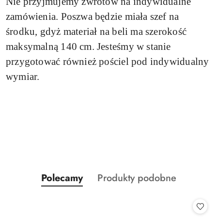
Nie przyjmujemy zwrotów na indywidualne
zamówienia.
Poszwa będzie miała szef na
środku, gdyż materiał na beli ma szerokość
maksymalną 140 cm. Jesteśmy w stanie
przygotować również pościel pod indywidualny
wymiar.
Produkty
Produkty
Polecamy
Produkty podobne
Pomiń karuzelę produktów
o
o
statusie:
statusie: