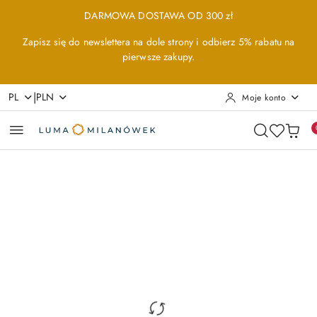
Przejdź do treści głównej
Przejdź do wyszukiwarki
Przejdź do moje konto
Przejdź do menu głównego
Przejdź do opisu produktu
Przejdź do stopki
DARMOWA DOSTAWA OD 300 zł
Zapisz się do newslettera na dole strony i odbierz 5% rabatu na
pierwsze zakupy.
|
PL
PLN
Moje konto