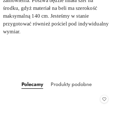
zamówienia.
Poszwa będzie miała szef na
środku, gdyż materiał na beli ma szerokość
maksymalną 140 cm. Jesteśmy w stanie
przygotować również pościel pod indywidualny
wymiar.
Produkty
Produkty
Polecamy
Produkty podobne
Pomiń karuzelę produktów
o
o
statusie:
statusie: