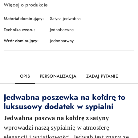
Więcej o produkcie
Materiał dominujący:
Satyna jedwabna
Technika wzoru:
Jednobarwne
Wzór dominujący:
jednobarwny
OPIS
PERSONALIZACJA
ZADAJ PYTANIE
Jedwabna poszewka na kołdrę to
luksusowy dodatek w sypialni
Jedwabna poszwa na kołdrę z satyny
wprowadzi naszą sypialnię w atmosferę
elegancji i wyjątkowości. Jedwab jest znany ze