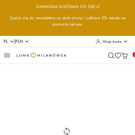
Przejdź do treści głównej
Przejdź do wyszukiwarki
Przejdź do moje konto
Przejdź do menu głównego
Przejdź do opisu produktu
Przejdź do stopki
DARMOWA DOSTAWA OD 300 zł
Zapisz się do newslettera na dole strony i odbierz 5% rabatu na
pierwsze zakupy.
|
PL
PLN
Moje konto