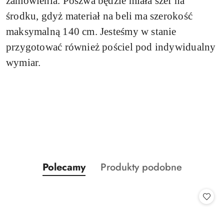
zamówienia.
Poszwa będzie miała szef na
środku, gdyż materiał na beli ma szerokość
maksymalną 140 cm. Jesteśmy w stanie
przygotować również pościel pod indywidualny
wymiar.
Produkty
Produkty
Polecamy
Produkty podobne
Pomiń karuzelę produktów
o
o
statusie:
statusie: