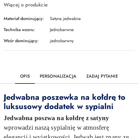
Więcej o produkcie
Materiał dominujący:
Satyna jedwabna
Technika wzoru:
Jednobarwne
Wzór dominujący:
jednobarwny
OPIS
PERSONALIZACJA
ZADAJ PYTANIE
Jedwabna poszewka na kołdrę to
luksusowy dodatek w sypialni
Jedwabna poszwa na kołdrę z satyny
wprowadzi naszą sypialnię w atmosferę
elegancji i wyjątkowości. Jedwab jest znany ze