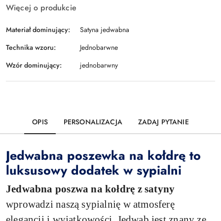
Więcej o produkcie
Materiał dominujący:
Satyna jedwabna
Technika wzoru:
Jednobarwne
Wzór dominujący:
jednobarwny
OPIS
PERSONALIZACJA
ZADAJ PYTANIE
Jedwabna poszewka na kołdrę to
luksusowy dodatek w sypialni
Jedwabna poszwa na kołdrę z satyny
wprowadzi naszą sypialnię w atmosferę
elegancji i wyjątkowości. Jedwab jest znany ze