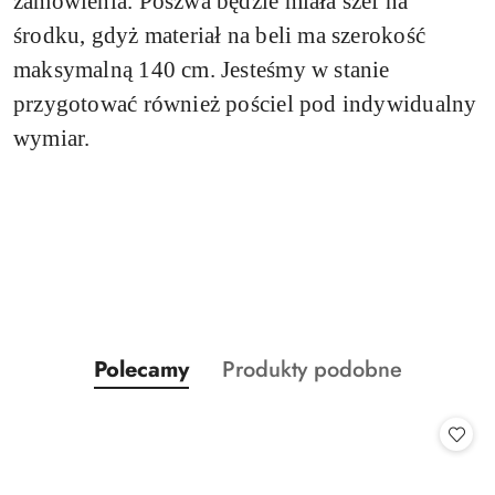
zamówienia.
Poszwa będzie miała szef na
środku, gdyż materiał na beli ma szerokość
maksymalną 140 cm. Jesteśmy w stanie
przygotować również pościel pod indywidualny
wymiar.
Produkty
Produkty
Polecamy
Produkty podobne
Pomiń karuzelę produktów
o
o
statusie:
statusie: