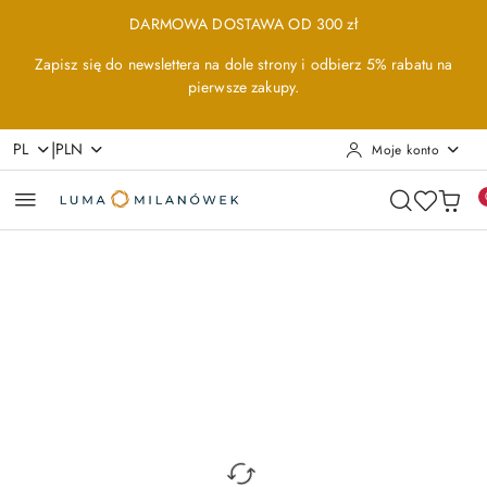
Przejdź do treści głównej
Przejdź do wyszukiwarki
Przejdź do moje konto
Przejdź do menu głównego
Przejdź do opisu produktu
Przejdź do stopki
DARMOWA DOSTAWA OD 300 zł
Zapisz się do newslettera na dole strony i odbierz 5% rabatu na
pierwsze zakupy.
|
PL
PLN
Moje konto