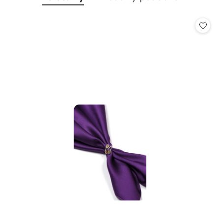
Pomiń karuzelę produktów
o
o
statusie:
statusie: