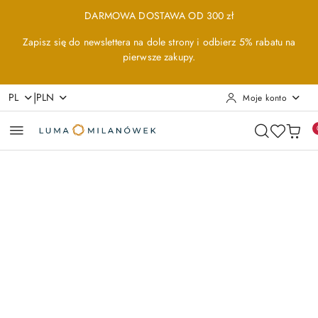
Przejdź do treści głównej
Przejdź do wyszukiwarki
Przejdź do moje konto
Przejdź do menu głównego
Przejdź do opisu produktu
Przejdź do stopki
DARMOWA DOSTAWA OD 300 zł
Zapisz się do newslettera na dole strony i odbierz 5% rabatu na
pierwsze zakupy.
|
PL
PLN
Moje konto