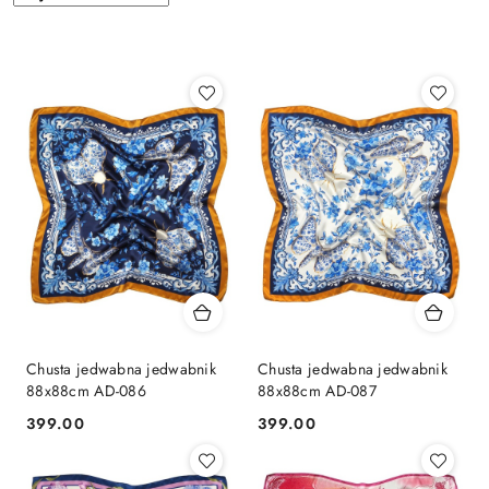
według
sortowanie:
Najnowsze.
Chusta jedwabna jedwabnik
Chusta jedwabna jedwabnik
88x88cm AD-086
88x88cm AD-087
399.00
399.00
Cena:
Cena: