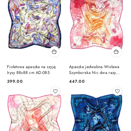
Fioletowa apaszka na szyję
Apaszka jedwabna Wisława
Irysy 88x88 cm AD-085
Szymborska Nic dwa razy
88x88 cm AD-500
399.00
447.00
Cena:
Cena: