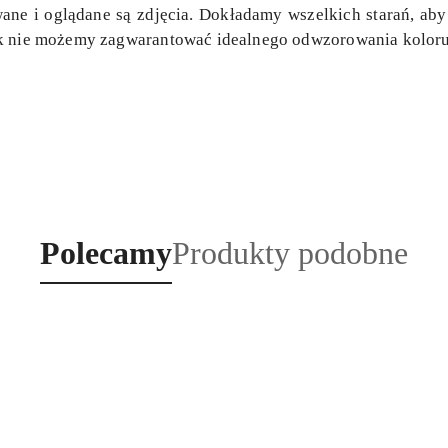
ne i oglądane są zdjęcia. Dokładamy wszelkich starań, aby 
ak nie możemy zagwarantować idealnego odwzorowania koloru
Produkty
Produkty
Polecamy
Produkty podobne
o
o
statusie:
statusie: