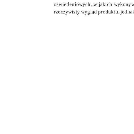
oświetleniowych, w jakich wykonywa
rzeczywisty wygląd produktu, jedn
Pomiń karuzelę produktów