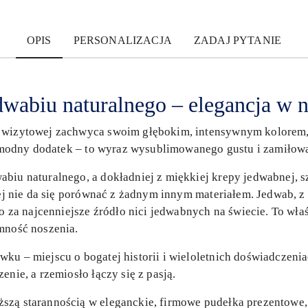
OPIS
PERSONALIZACJA
ZADAJ PYTANIE
wabiu naturalnego – elegancja w n
 wizytowej zachwyca swoim głębokim, intensywnym kolorem, k
ko modny dodatek – to wyraz wysublimowanego gustu i zamiłowa
biu naturalnego, a dokładniej z miękkiej krepy jedwabnej, s
órej nie da się porównać z żadnym innym materiałem. Jedwab, z
 najcenniejsze źródło nici jedwabnych na świecie. To właśn
mność noszenia.
ku – miejscu o bogatej historii i wieloletnich doświadczen
enie, a rzemiosło łączy się z pasją.
szą starannością w eleganckie, firmowe pudełka prezentowe, 