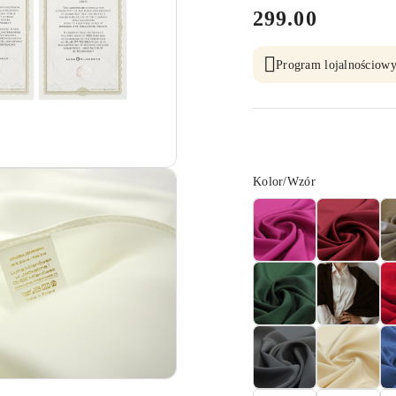
cena:
299.00
Program lojalnościowy
Wariant
Kolor/Wzór