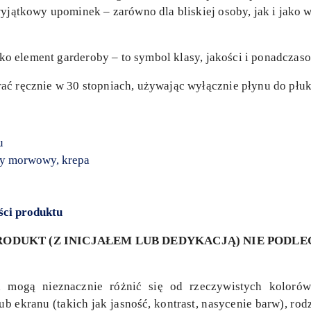
wyjątkowy upominek – zarówno dla bliskiej osoby, jak i jako 
ylko element garderoby – to symbol klasy, jakości i ponadczas
ć ręcznie w 30 stopniach, używając wyłącznie płynu do płuk
u
ny morwowy, krepa
ści produktu
ODUKT (Z INICJAŁEM LUB DEDYKACJĄ) NIE PODL
h mogą nieznacznie różnić się od rzeczywistych kolorów
b ekranu (takich jak jasność, kontrast, nasycenie barw), ro