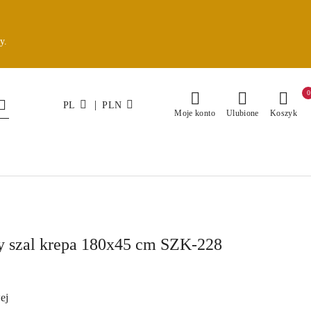
y.
0
|
PL
PLN
Moje konto
Ulubione
Koszyk
y szal krepa 180x45 cm SZK-228
ej