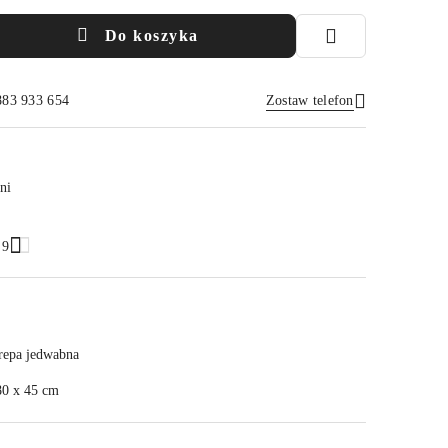
Do koszyka
883 933 654
Zostaw telefon
Wyślij
ni
.9
repa jedwabna
80 x 45 cm