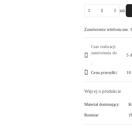
Ilość
szt.
Zamówienie telefoniczne: 
Dostępność
Czas realizacji
i
zamówienia do
5 d
dostawa
:
Cena przesyłki:
10
Więcej o produkcie
Materiał dominujący:
K
Rozmiar:
1