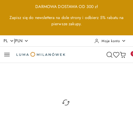
Przejdź do treści głównej
Przejdź do wyszukiwarki
Przejdź do moje konto
Przejdź do menu głównego
Przejdź do opisu produktu
Przejdź do stopki
DARMOWA DOSTAWA OD 300 zł
Zapisz się do newslettera na dole strony i odbierz 5% rabatu na
pierwsze zakupy.
|
PL
PLN
Moje konto