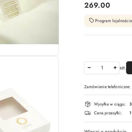
cena:
269.00
Program lojalnościo
Ilość
szt.
Zamówienie telefoniczne
Dostępność
Wysyłka w ciągu:
3
i
Cena przesyłki:
1
dostawa
Więcej o produkcie