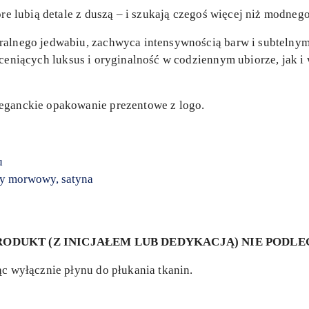
óre lubią detale z duszą – i szukają czegoś więcej niż modneg
ralnego jedwabiu, zachwyca intensywnością barw i subtelny
 ceniących luksus i oryginalność w codziennym ubiorze, jak 
eganckie opakowanie prezentowe z logo.
u
y morwowy, satyna
ODUKT (Z INICJAŁEM LUB DEDYKACJĄ) NIE PODL
ąc wyłącznie płynu do płukania tkanin.