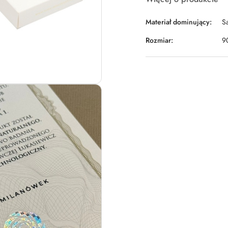
Materiał dominujący:
S
Rozmiar:
9