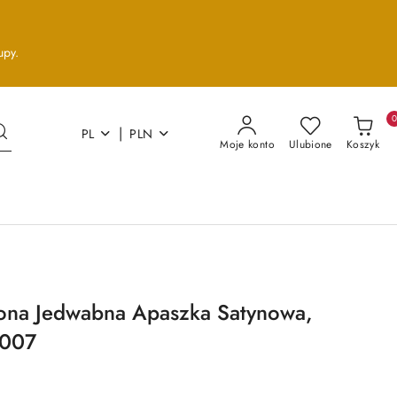
upy.
|
PL
PLN
Moje konto
Ulubione
Koszyk
lona Jedwabna Apaszka Satynowa,
-007