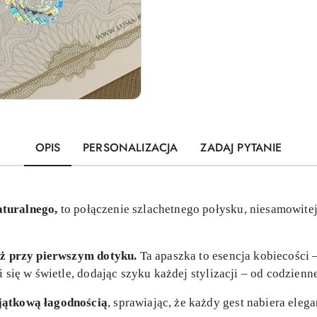
OPIS
PERSONALIZACJA
ZADAJ PYTANIE
aturalnego,
to połączenie szlachetnego połysku, niesamowite
już przy pierwszym dotyku.
Ta apaszka to esencja kobiecości –
i się w świetle, dodając szyku każdej stylizacji – od codzienn
jątkową łagodnością
, sprawiając, że każdy gest nabiera elega