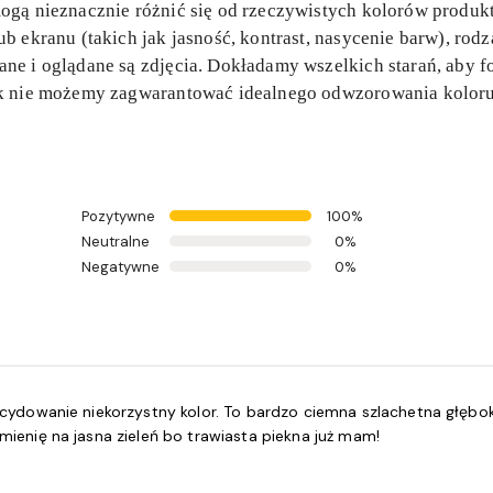
gą nieznacznie różnić się od rzeczywistych kolorów produkt
b ekranu (takich jak jasność, kontrast, nasycenie barw), rod
e i oglądane są zdjęcia. Dokładamy wszelkich starań, aby fo
ak nie możemy zagwarantować idealnego odwzorowania koloru
Pozytywne
100%
Neutralne
0%
Negatywne
0%
ydowanie niekorzystny kolor. To bardzo ciemna szlachetna głęboka
ienię na jasna zieleń bo trawiasta piekna już mam!