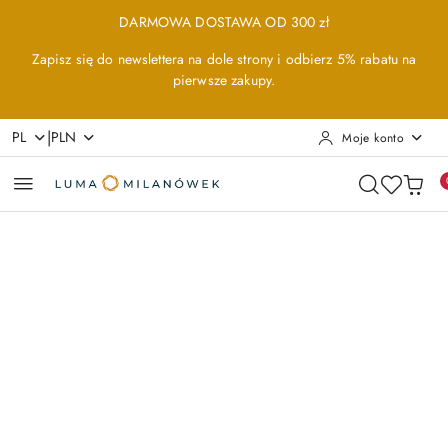
Przejdź do treści głównej
Przejdź do wyszukiwarki
Przejdź do moje konto
Przejdź do menu głównego
Przejdź do opisu produktu
Przejdź do stopki
DARMOWA DOSTAWA OD 300 zł
Zapisz się do newslettera na dole strony i odbierz 5% rabatu na
pierwsze zakupy.
|
PL
PLN
Moje konto