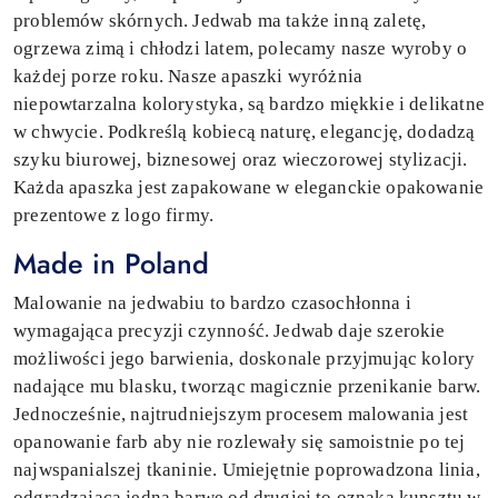
problemów skórnych. Jedwab ma także inną zaletę,
ogrzewa zimą i chłodzi latem, polecamy nasze wyroby o
każdej porze roku. Nasze apaszki wyróżnia
niepowtarzalna kolorystyka, są bardzo miękkie i delikatne
w chwycie. Podkreślą kobiecą naturę, elegancję, dodadzą
szyku biurowej, biznesowej oraz wieczorowej stylizacji.
Każda apaszka jest zapakowane w eleganckie opakowanie
prezentowe z logo firmy.
Made in Poland
Malowanie na jedwabiu to bardzo czasochłonna i
wymagająca precyzji czynność. Jedwab daje szerokie
możliwości jego barwienia, doskonale przyjmując kolory
nadające mu blasku, tworząc magicznie przenikanie barw.
Jednocześnie, najtrudniejszym procesem malowania jest
opanowanie farb aby nie rozlewały się samoistnie po tej
najwspanialszej tkaninie. Umiejętnie poprowadzona linia,
odgradzająca jedną barwę od drugiej to oznaka kunsztu w