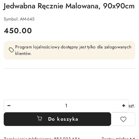
Jedwabna Ręcznie Malowana, 90x90cm
Symbol:
AM-645
cena:
450.00
Program lojalnościowy dostępny jest tylko dla zalogowanych
klientów.
Ilość
szt.
Do koszyka
Zamówienie telefoniczne: 883 933 654
Zostaw telefon